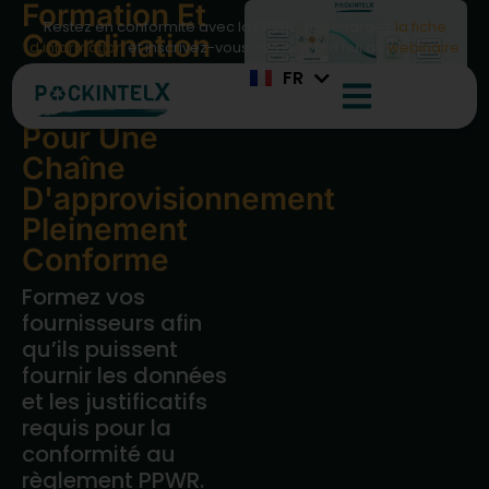
Formation Et
ZH
Restez en conformité avec la PPWR : téléchargez
la fiche
Coordination
JA
d'information
et inscrivez-vous dès aujourd'hui au
webinaire
Des
FR
PL
Fournisseurs –
Pour Une
Chaîne
D'approvisionnement
Pleinement
Conforme
Formez vos
fournisseurs afin
qu’ils puissent
fournir les données
et les justificatifs
requis pour la
conformité au
règlement PPWR.