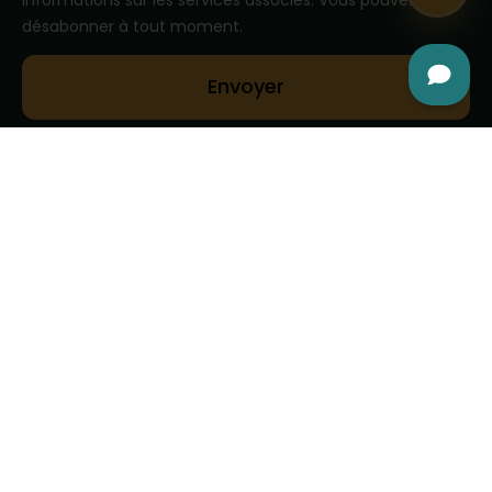
informations sur les services associés. Vous pouvez vous
désabonner à tout moment.
Envoyer
Nous formons vos fournisseurs au
PPWR
Permettez à vos fournisseurs de bien comprendre,
de manière claire et concrète, les obligations liées
au PPWR et ce qu’ils sont tenus de fournir