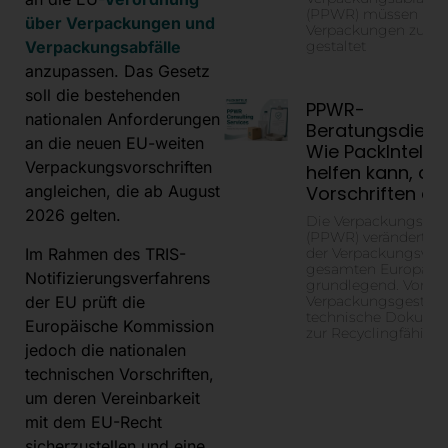
(PPWR) müssen
über Verpackungen und
Verpackungen zude
gestaltet
Verpackungsabfälle
anzupassen. Das Gesetz
soll die bestehenden
PPWR-
nationalen Anforderungen
Beratungsdienst
an die neuen EU-weiten
Wie PackIntelX 
Verpackungsvorschriften
helfen kann, die
Vorschriften ei
angleichen, die ab August
2026 gelten.
Die Verpackungsver
(PPWR) verändert di
Im Rahmen des TRIS-
der Verpackungsvorsc
gesamten Europäis
Notifizierungsverfahrens
grundlegend. Von de
der EU prüft die
Verpackungsgestaltu
technische Dokument
Europäische Kommission
zur Recyclingfähigke
jedoch die nationalen
technischen Vorschriften,
um deren Vereinbarkeit
mit dem EU-Recht
sicherzustellen und eine