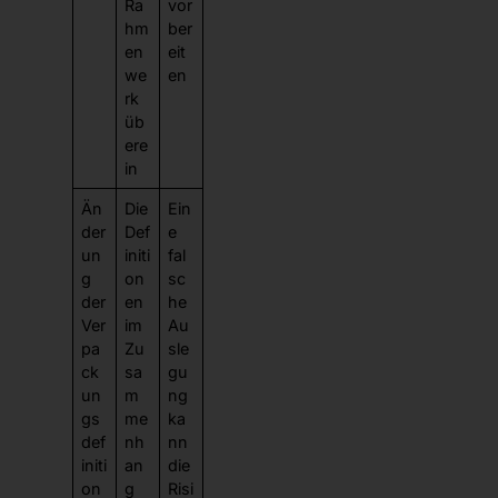
Ra
vor
hm
ber
en
eit
we
en
rk
üb
ere
in
Än
Die
Ein
der
Def
e
un
initi
fal
g
on
sc
der
en
he
Ver
im
Au
pa
Zu
sle
ck
sa
gu
un
m
ng
gs
me
ka
def
nh
nn
initi
an
die
on
g
Risi