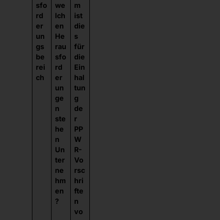
sfo
we
m
rd
lch
ist
er
en
die
un
He
s
gs
rau
für
be
sfo
die
rei
rd
Ein
ch
er
hal
un
tun
ge
g
n
de
ste
r
he
PP
n
W
Un
R-
ter
Vo
ne
rsc
hm
hri
en
fte
?
n
vo