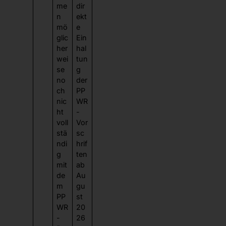
me
dir
n
ekt
mö
e
glic
Ein
her
hal
wei
tun
se
g
no
der
ch
PP
nic
WR
ht
-
voll
Vor
stä
sc
ndi
hrif
g
ten
mit
ab
de
Au
m
gu
PP
st
WR
20
-
26