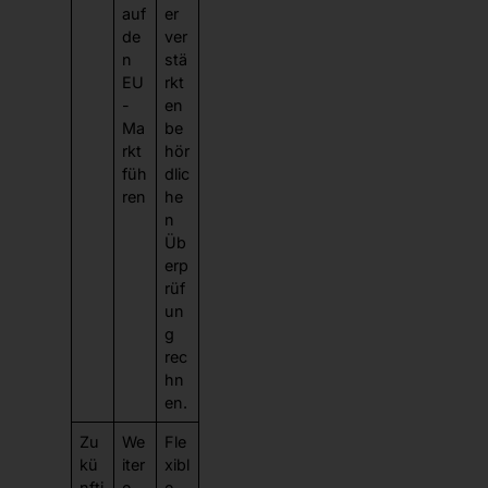
auf
er
de
ver
n
stä
EU
rkt
-
en
Ma
be
rkt
hör
füh
dlic
ren
he
n
Üb
erp
rüf
un
g
rec
hn
en.
Zu
We
Fle
kü
iter
xibl
nfti
e
e