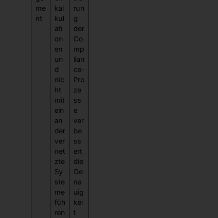
me
kal
run
nt
kul
g
ati
der
on
Co
en
mp
un
lian
d
ce-
nic
Pro
ht
ze
mit
ss
ein
e
an
ver
der
be
ver
ss
net
ert
zte
die
Sy
Ge
ste
na
me
uig
füh
kei
ren
t