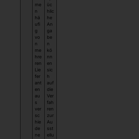
me
üc
n
hlic
hä
he
ufi
An
g
ga
vo
be
n
n
me
kö
hre
nn
ren
en
Lie
sic
fer
h
ant
auf
en
die
au
Ver
s
fah
ver
ren
sc
zur
hie
Au
de
sst
ne
ellu