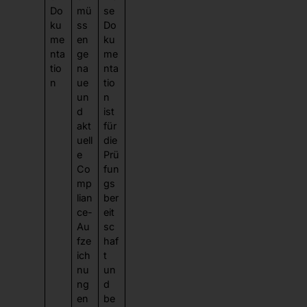
Do
mü
se
ku
ss
Do
me
en
ku
nta
ge
me
tio
na
nta
n
ue
tio
un
n
d
ist
akt
für
uell
die
e
Prü
Co
fun
mp
gs
lian
ber
ce-
eit
Au
sc
fze
haf
ich
t
nu
un
ng
d
en
be