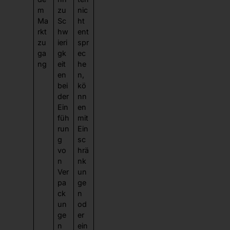
m
zu
nic
Ma
Sc
ht
rkt
hw
ent
zu
ieri
spr
ga
gk
ec
ng
eit
he
en
n,
bei
kö
der
nn
Ein
en
füh
mit
run
Ein
g
sc
vo
hrä
n
nk
Ver
un
pa
ge
ck
n
un
od
ge
er
n
ein