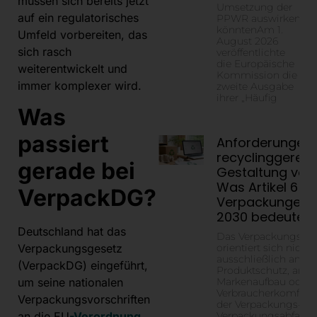
müssen sich bereits jetzt
Umsetzung der
auf ein regulatorisches
PPWR auswirken
könntenAm 1.
Umfeld vorbereiten, das
August 2026
sich rasch
veröffentlichte
die Europäische
weiterentwickelt und
Kommission die
immer komplexer wird.
zweite Ausgabe
ihrer „Häufig
Was
passiert
Anforderungen 
recyclinggerec
gerade bei
Gestaltung von
Was Artikel 6 für
VerpackDG?
Verpackungen b
2030 bedeutet
Deutschland hat das
Das Verpackungsde
orientiert sich nicht
Verpackungsgesetz
ausschließlich am
(VerpackDG) eingeführt,
Produktschutz, am
Markenaufbau oder
um seine nationalen
Verbraucherkomfort
Verpackungsvorschriften
der Verpackungs- u
Verpackungsabfallv
an die EU
-Verordnung