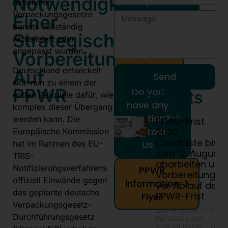
Notwendigkeit
compliance
nationalen
here!
Verpackungsgesetze
Einer
bereits vollständig
Strategischen
aktualisiert oder
Our
angepasst wurden.
PPWR
Vorbereitung
Services
Deutschland entwickelt
Auf
Send
sich nun zu einem der
PPWR
Do you
More Posts
ersten Beispiele dafür, wie
have any
komplex dieser Übergang
question?
werden kann. Die
PPWR-Frist
Contact
2026:
Europäische Kommission
Checkliste bis
Us
hat im Rahmen des EU-
zum 12. August
TRIS-
abarbeiten und
Notifizierungsverfahrens
PPWR
Vorbereitungen
offiziell Einwände gegen
information
vor Ablauf der
das geplante deutsche
PPWR-Frist
Flyer
Verpackungsgesetz-
Die Frist der PPWR
Durchführungsgesetz
für 2026 rückt
schnell näher, und