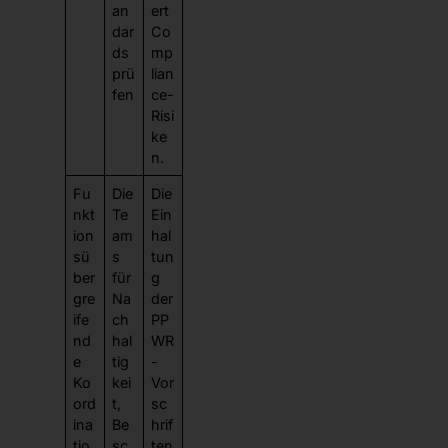
an
ert
dar
Co
ds
mp
prü
lian
fen
ce-
Risi
ke
n.
Fu
Die
Die
nkt
Te
Ein
ion
am
hal
sü
s
tun
ber
für
g
gre
Na
der
ife
ch
PP
nd
hal
WR
e
tig
-
Ko
kei
Vor
ord
t,
sc
ina
Be
hrif
tio
sc
ten