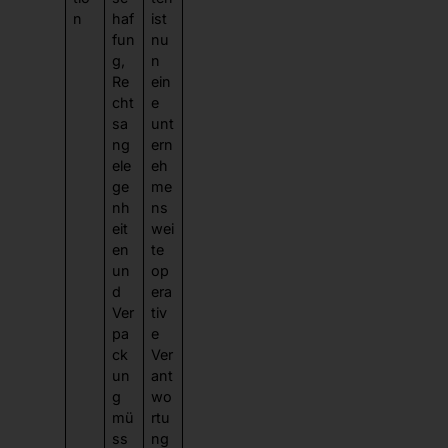
n
haf
ist
fun
nu
g,
n
Re
ein
cht
e
sa
unt
ng
ern
ele
eh
ge
me
nh
ns
eit
wei
en
te
un
op
d
era
Ver
tiv
pa
e
ck
Ver
un
ant
g
wo
mü
rtu
ss
ng