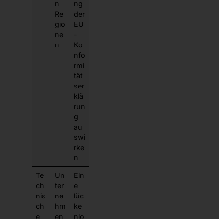
n
ng
Re
der
gio
EU
ne
-
n
Ko
nfo
rmi
tät
ser
klä
run
g
au
swi
rke
n
Te
Un
Ein
ch
ter
e
nis
ne
lüc
ch
hm
ke
e
en
nlo