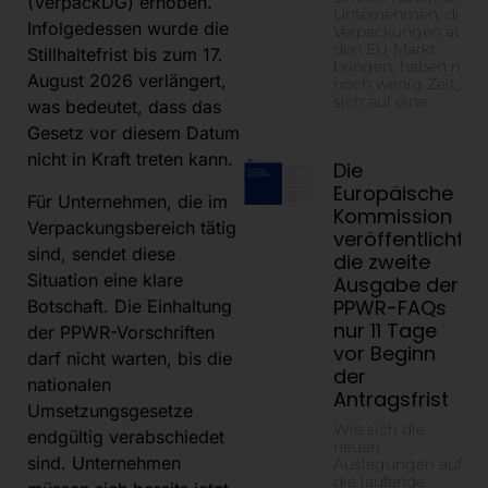
(VerpackDG) erhoben.
Unternehmen, die
Infolgedessen wurde die
Verpackungen auf
den EU-Markt
Stillhaltefrist bis zum 17.
bringen, haben nur
August 2026 verlängert,
noch wenig Zeit,
sich auf eine
was bedeutet, dass das
Gesetz vor diesem Datum
nicht in Kraft treten kann.
Die
Europäische
Für Unternehmen, die im
Kommission
Verpackungsbereich tätig
veröffentlicht
sind, sendet diese
die zweite
Situation eine klare
Ausgabe der
PPWR-FAQs
Botschaft. Die Einhaltung
nur 11 Tage
der PPWR-Vorschriften
vor Beginn
darf nicht warten, bis die
der
nationalen
Antragsfrist
Umsetzungsgesetze
Wie sich die
endgültig verabschiedet
neuen
sind. Unternehmen
Auslegungen auf
die laufende