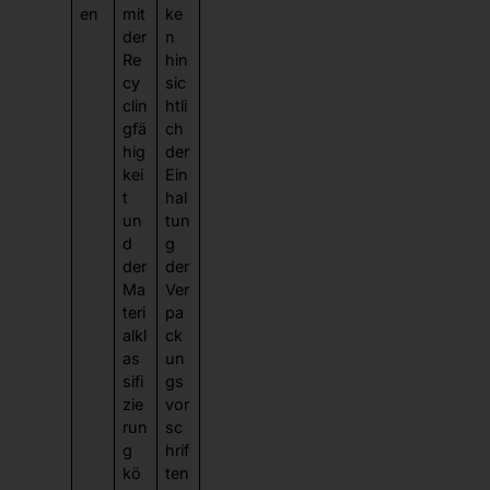
en
mit
ke
der
n
Re
hin
cy
sic
clin
htli
gfä
ch
hig
der
kei
Ein
t
hal
un
tun
d
g
der
der
Ma
Ver
teri
pa
alkl
ck
as
un
sifi
gs
zie
vor
run
sc
g
hrif
kö
ten