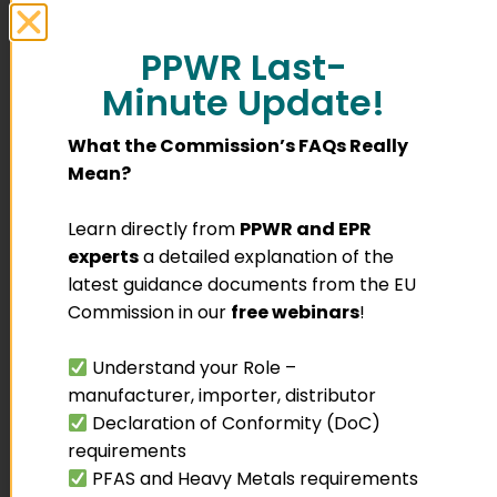
n
uri
an
ert
PPWR Last-
die
e
Ber
Sy
Minute Update!
ich
ste
ter
me
What the Commission’s FAQs Really
sta
,
Mean?
ttu
um
ng
die
un
An
Learn directly from
PPWR and EPR
d
for
experts
a detailed explanation of the
Ver
der
latest guidance documents from the EU
wal
un
Commission in our
free webinars
!
tun
ge
g
n
Understand your Role –
in
der
de
er
manufacturer, importer, distributor
n
wei
Declaration of Conformity (DoC)
ein
tert
requirements
zel
en
PFAS and Heavy Metals requirements
ne
He