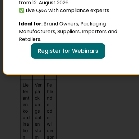
from 12. August 2026
n
rst
EU
elle
Live Q&A with compliance experts
-
rve
Lä
ran
Ideal for:
Brand Owners, Packaging
nd
tw
Manufacturers, Suppliers, Importers and
ern
ort
Retailers.
un
g
Register for Webinars
zu
erf
ülle
n
Lie
Ver
Fe
fer
pa
hle
ant
ck
nd
en
un
e
ko
gs
od
ord
dat
er
ina
en
wi
tio
sta
der
n
m
spr