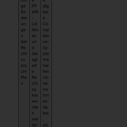
ge
PP
dig
Än
WR
ital
der
-
e
un
Lei
Co
ge
tlini
mp
n
en
lian
der
un
ce-
Re
d
Sy
cht
del
ste
sv
egi
me
ors
ert
hel
chr
e
fen
ifte
Re
Un
n
cht
ter
sa
ne
kte
hm
we
en
rde
da
n
bei
wei
,
ter
sic