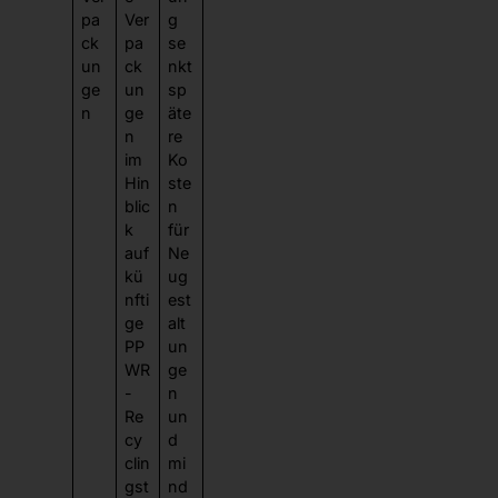
pa
Ver
g
ck
pa
se
un
ck
nkt
ge
un
sp
n
ge
äte
n
re
im
Ko
Hin
ste
blic
n
k
für
auf
Ne
kü
ug
nfti
est
ge
alt
PP
un
WR
ge
-
n
Re
un
cy
d
clin
mi
gst
nd