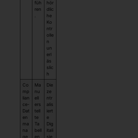
füh
hör
ren
dlic
.
he
Ko
ntr
olle
n
un
erl
äs
slic
h
Co
Ma
Die
mp
nu
ze
lian
ell
ntr
ce-
ers
alis
Dat
tell
iert
en
te
e
ma
Ta
Dig
na
bell
itali
ge
en
sie