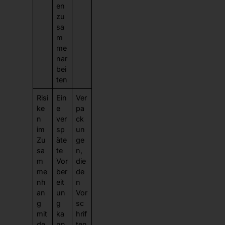
en
zu
sa
m
me
nar
bei
ten
Risi
Ein
Ver
ke
e
pa
n
ver
ck
im
sp
un
Zu
äte
ge
sa
te
n,
m
Vor
die
me
ber
de
nh
eit
n
an
un
Vor
g
g
sc
mit
ka
hrif
de
nn
ten