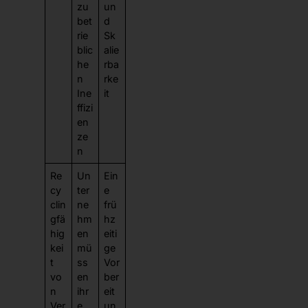
zu
un
bet
d
rie
Sk
blic
alie
he
rba
n
rke
Ine
it
ffizi
en
ze
n
Re
Un
Ein
cy
ter
e
clin
ne
frü
gfä
hm
hz
hig
en
eiti
kei
mü
ge
t
ss
Vor
vo
en
ber
n
ihr
eit
Ver
e
un