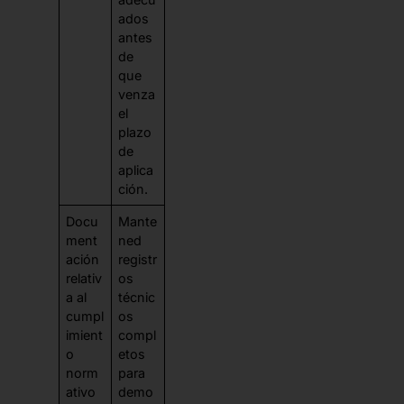
ados
antes
de
que
venza
el
plazo
de
aplica
ción.
Docu
Mante
ment
ned
ación
registr
relativ
os
a al
técnic
cumpl
os
imient
compl
o
etos
norm
para
ativo
demo