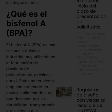
11 días del
las disposiciones.
inicio del
plazo de
¿Qué es el
presentación
bisfenol A
de
solicitudes
(BPA)?
¿De qué manera
podrían influir las
nuevas
El bisfenol A (BPA) es una
interpretaciones
en la aplicación
sustancia química
actual del
industrial muy utilizada en
PPWR?El 1 de
agosto de 2026,
la fabricación de
la Comisión
plásticos de
Europea publicó
la segunda
policarbonato y resinas
epoxi. Estos materiales se
emplean a menudo en
Requisitos
envases alimentarios, ya
de diseño
que destacan por su
con vistas al
durabilidad, transparencia
reciclaje de
los PPWR:
y resistencia a la