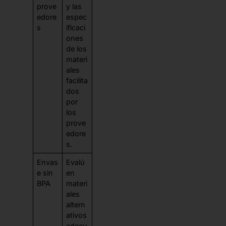
prove
y las
edore
espec
s
ificaci
ones
de los
materi
ales
facilita
dos
por
los
prove
edore
s.
Envas
Evalú
e sin
en
BPA
materi
ales
altern
ativos
adecu