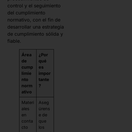
control y el seguimiento
del cumplimiento
normativo, con el fin de
desarrollar una estrategia
de cumplimiento sólida y
fiable.
Área
¿Por
de
qué
cump
es
limie
impor
nto
tante
norm
?
ativo
Materi
Aseg
ales
úrens
en
e de
conta
que
cto
los