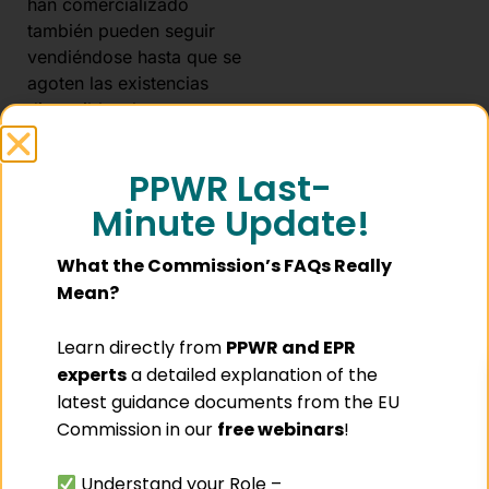
han comercializado
también pueden seguir
vendiéndose hasta que se
agoten las existencias
disponibles, lo que
contribuye a evitar el
desperdicio innecesario
PPWR Last-
de alimentos.
Minute Update!
¿Qué
What the Commission’s FAQs Really
implicaciones
Mean?
tiene todo
Learn directly from
PPWR and EPR
esto para
experts
a detailed explanation of the
las
latest guidance documents from the EU
Commission in our
free webinars
!
empresas y
para el
Understand your Role –