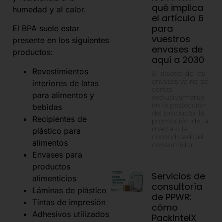
qué implica
humedad y al calor.
el artículo 6
para
El BPA suele estar
vuestros
presente en los siguientes
envases de
productos:
aquí a 2030
Revestimientos
El diseño de los
envases ya no se
interiores de latas
centra
para alimentos y
exclusivamente
en la protección
bebidas
del producto, la
Recipientes de
promoción de la
marca o la
plástico para
comodidad del
alimentos
consumidor.
Envases para
productos
Servicios de
alimenticios
consultoría
Láminas de plástico
de PPWR:
Tintas de impresión
cómo
Adhesivos utilizados
PackIntelX