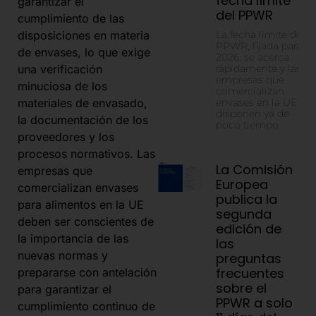
fecha límite
garantizar el
del PPWR
cumplimiento de las
La fecha límite del
disposiciones en materia
PPWR, fijada para
de envases, lo que exige
2026, se acerca
rápidamente y las
una verificación
empresas que
minuciosa de los
comercializan
envases en la UE
materiales de envasado,
disponen ya de
la documentación de los
poco tiempo
proveedores y los
procesos normativos. Las
La Comisión
empresas que
Europea
comercializan envases
publica la
para alimentos en la UE
segunda
deben ser conscientes de
edición de
la importancia de las
las
nuevas normas y
preguntas
frecuentes
prepararse con antelación
sobre el
para garantizar el
PPWR a solo
cumplimiento continuo de