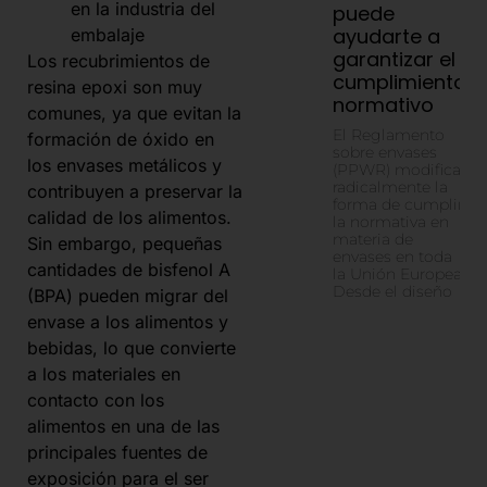
en la industria del
puede
ayudarte a
embalaje
garantizar el
Los recubrimientos de
cumplimiento
resina epoxi son muy
normativo
comunes, ya que evitan la
El Reglamento
formación de óxido en
sobre envases
los envases metálicos y
(PPWR) modifica
radicalmente la
contribuyen a preservar la
forma de cumplir
calidad de los alimentos.
la normativa en
materia de
Sin embargo, pequeñas
envases en toda
cantidades de bisfenol A
la Unión Europea.
Desde el diseño
(BPA) pueden migrar del
envase a los alimentos y
bebidas, lo que convierte
a los materiales en
contacto con los
alimentos en una de las
principales fuentes de
exposición para el ser