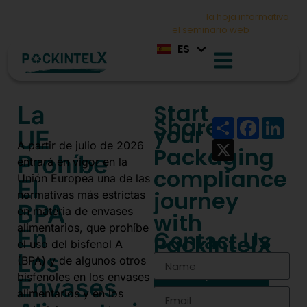
DE
Cumpla con la normativa PPWR: descargue
la hoja informativa
e
IT
inscríbase hoy mismo en
el seminario web
ES
FR
Start
La
Share:
Share
Faceboo
Link
your
UE
X
A partir de julio de 2026
Packaging
Prohíbe
entrará en vigor en la
compliance
Unión Europea una de las
El
journey
normativas más estrictas
BPA
en materia de envases
with
alimentarios, que prohíbe
En
Contact Us
PackIntelX
el uso del bisfenol A
Los
(BPA) y de algunos otros
Get your
bisfenoles en los envases
Envases
PPWR
alimentarios y en los