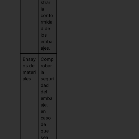
strar
la
confo
rmida
d de
los
embal
ajes.
Ensay
Comp
os de
robar
materi
la
ales
seguri
dad
del
embal
aje,
en
caso
de
que
sea