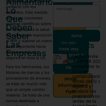
Alimentarios:
compliance
materiales que entran en
here!
contacto con los
Lo
alimentos. Esta medida
Que
refleja las crecientes
Our
pruebas científicas sobre
PPWR
Deben
los riesgos para la salud
Services
Saber
asociados a la exposición
Send
al BPA y supone un nuevo
Las
Do you
More Posts
paso importante hacia
have any
Empresas
unos envases más
question?
Fecha límite
seguros en toda la UE.
Contact
del PPWR 2026:
completar la
Us
Para los fabricantes, los
lista de
titulares de marcas y los
comprobación
proveedores de envases,
PPWR
antes del 12 de
se trata de mucho más
information
agosto y
que un simple cambio
finalizar los
Flyer
material. Se trata de una
preparativos
antes de la
norma destinada a