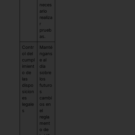
neces
ario
realiza
r
prueb
as.
Contr
Manté
ol del
ngans
cumpl
e al
imient
día
o de
sobre
las
los
dispo
futuro
sicion
s
es
cambi
legale
os en
s
el
regla
ment
o de