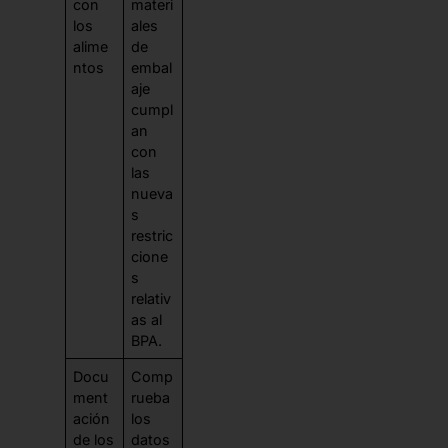
con
materi
los
ales
alime
de
ntos
embal
aje
cumpl
an
con
las
nueva
s
restric
cione
s
relativ
as al
BPA.
Docu
Comp
ment
rueba
ación
los
de los
datos