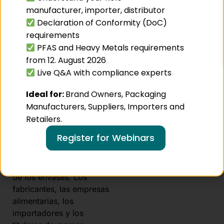
manufacturer, importer, distributor
cumplimiento
Declaration of Conformity (DoC)
de la
requirements
PFAS and Heavy Metals requirements
normativa
from 12. August 2026
en materia
Live Q&A with compliance experts
de envases?
Ideal for:
Brand Owners, Packaging
Manufacturers, Suppliers, Importers and
La prohibición del BPA
Retailers.
conlleva nuevas
Register for Webinars
obligaciones para las
empresas a lo largo de
toda la cadena de valor
de los envases. Los
fabricantes, las empresas
alimentarias, los
importadores y los