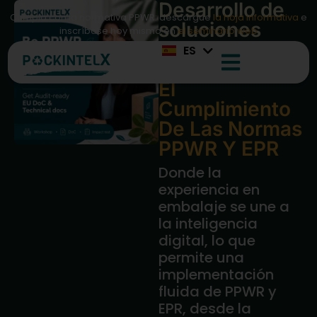
Desarrollo de
ZH
Cumpla con la normativa PPWR: descargue
la hoja informativa
e
soluciones
JA
inscríbase hoy mismo en
el seminario web
Inteligentes
y
ES
PL
Digitales
para
El
Cumplimiento
De Las Normas
PPWR Y EPR
Donde la
experiencia en
embalaje se une a
la inteligencia
digital, lo que
permite una
implementación
fluida de PPWR y
EPR, desde la