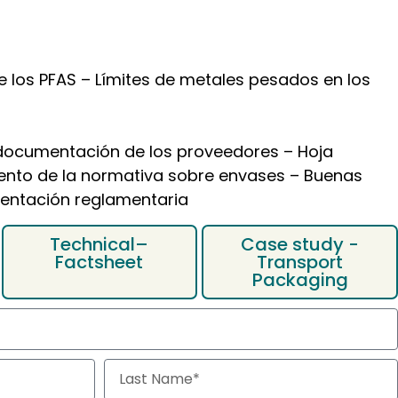
documentación de los proveedores – Hoja
iento de la normativa sobre envases – Buenas
entación reglamentaria
Technical–
Case study -
Factsheet
Transport
Packaging
ece una visión general clara de:
iones de los principales agentes económicos
s artículos 5 a 12, 24 y 26 del PPWR
ener la declaración de conformidad de la UE
 recibirás la guía
por correo electrónico como
 service updates, offers and news
 agree to our
Privacy Policy
and to receive updates about
scribe at any time.