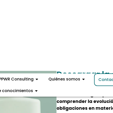
Descargar la 
Normativo En
Accede a una guía prác
comprender la evolució
obligaciones en materi
La guía incluye:
– Resumen
de las restricciones sob
envases