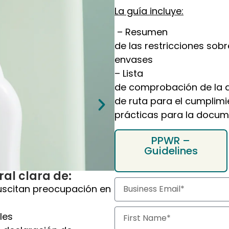
– Lista
de comprobación de la 
de ruta para el cumplim
prácticas para la docum
PPWR –
Guidelines
Nuestra guía te ofr
ral clara de:
Funciones y obligac
suscitan preocupación en
Aspectos clave de lo
Tres pasos para obt
les
 declaración de
Tras enviar el formulario,
Germany
archivo PDF adjunto
.
+49
 correo electrónico
Yes, keep me updated with
By clicking 'Download Now', you
related services. You can unsub