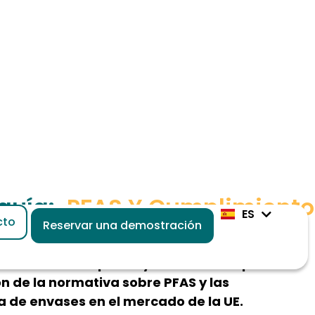
guía:
«PFAS Y Cumplimiento
 Materia De Envases»
tica diseñada para ayudar a las empresas a
n de la normativa sobre PFAS y las
a de envases en el mercado de la UE.
re los PFAS – Límites de metales pesados en los