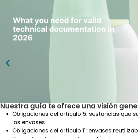
Nuestra guía te ofrece una visión gene
Obligaciones del artículo 5: sustancias que 
los envases
Obligaciones del
artículo 11: envases reutilizab
Requisitos de documentación técnica para la
conformidad de la UE
Una vez enviado el formulario, recibirá la guía
por
como archivo PDF adjunto
.