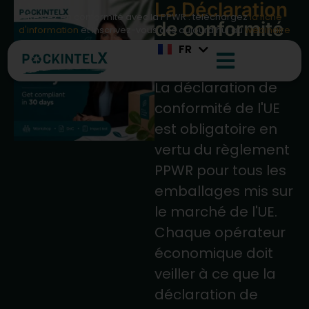
La Déclaration
DE
Restez en conformité avec la PPWR : téléchargez
la fiche
de conformité
IT
d'information
et inscrivez-vous dès aujourd'hui au
webinaire
UE
mise en
FR
ES
pratique
La déclaration de
conformité de l'UE
est obligatoire en
vertu du règlement
PPWR pour tous les
emballages mis sur
le marché de l'UE.
Chaque opérateur
économique doit
veiller à ce que la
déclaration de